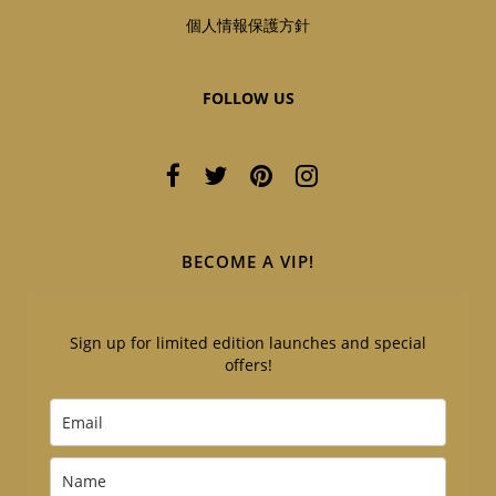
個人情報保護方針
FOLLOW US
BECOME A VIP!
Sign up for limited edition launches and special
offers!