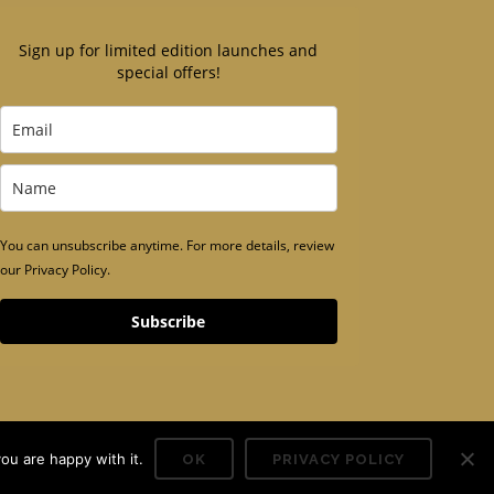
Sign up for limited edition launches and
special offers!
You can unsubscribe anytime. For more details, review
our Privacy Policy.
Subscribe
ou are happy with it.
OK
PRIVACY POLICY